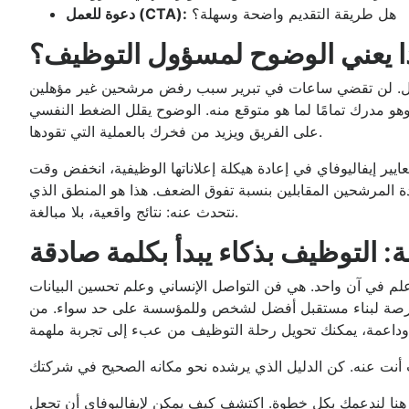
هل طريقة التقديم واضحة وسهلة؟
دعوة للعمل (CTA):
ذا يعني الوضوح لمسؤول التوظيف؟
امل. لن تقضي ساعات في تبرير سبب رفض مرشحين غير مؤهلين
وهو مدرك تمامًا لما هو متوقع منه. الوضوح يقلل الضغط النفسي
على الفريق ويزيد من فخرك بالعملية التي تقودها.
ر إيفاليوفاي في إعادة هيكلة إعلاناتها الوظيفية، انخفض وقت
أقسام عن جودة المرشحين المقابلين بنسبة تفوق الضعف. هذا هو المنطق الذي
نتحدث عنه: نتائج واقعية، بلا مبالغة.
ة: التوظيف بذكاء يبدأ بكلمة صادقة
 في آن واحد. هي فن التواصل الإنساني وعلم تحسين البيانات
فرصة لبناء مستقبل أفضل لشخص وللمؤسسة على حد سواء. من
نا لندعمك بكل خطوة. اكتشف كيف يمكن لإيفاليوفاي أن تجعل