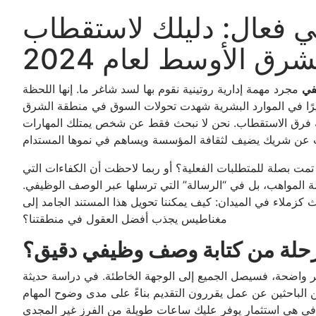
 فعال: دليلك لاستقطاب
رق الأوسط لعام 2024
في
مجرد مهمة إدارية روتينية نقوم بها لسد شاغر ما. إنها اللحظة
يرًا في الموارد البشرية شهدت تحولات السوق في منطقة الشرق
هه فرق الاستقطاب. نحن لا نبحث فقط عن شخص يمتلك المهارات
ا تمت بصلة للمتطلبات الفعلية؟ أو ربما لاحظت أن الكفاءات التي
 قلة المواهب، بل في “الرسالة” التي ترسلها عبر الوصف الوظيفي.
ث كزملاء في الميدان: كيف يمكننا تحويل هذا المستند الجامد إلى
مغناطيس يجذب أفضل العقول في منطقتنا؟
الرحلة من كتابة وصف وظيفي دقيق؟
 واضحة، فسيصل الجميع إلى الوجهة الخاطئة. في دراسة حديثة
لينكد إن” حول سوق العمل في الخليج، تبين أن 75% من الباحثين عن عمل يقررون التقديم بناءً على مدى وضوح المهام
في هي استثمار يوفر عليك ساعات طويلة من الفرز غير المجدي