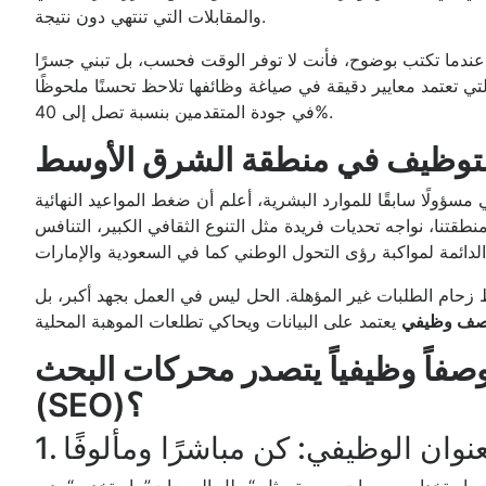
والمقابلات التي تنتهي دون نتيجة.
 عندما تكتب بوضوح، فأنت لا توفر الوقت فحسب، بل تبني جسرًا
لتي تعتمد معايير دقيقة في صياغة وظائفها تلاحظ تحسنًا ملحوظًا
في جودة المتقدمين بنسبة تصل إلى 40%.
 التوظيف في منطقة الشرق الأوسط
لًا سابقًا للموارد البشرية، أعلم أن ضغط المواعيد النهائية (Time-to-hire) قد يدفعنا أحيانًا للنسخ واللصق من
طقتنا، نواجه تحديات فريدة مثل التنوع الثقافي الكبير، التنافس
 زحام الطلبات غير المؤهلة. الحل ليس في العمل بجهد أكبر، بل
وصف وظيفي
فاً وظيفياً يتصدر محركات البحث
(SEO)؟
 العنوان الوظيفي: كن مباشرًا ومألوفًا