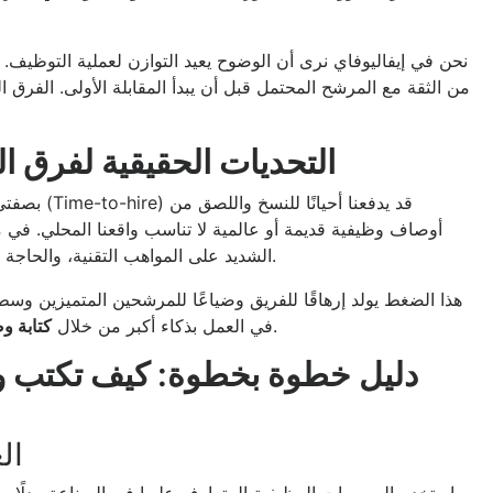
نحن في إيفاليوفاي نرى أن الوضوح يعيد التوازن لعملية التوظيف.
من الثقة مع المرشح المحتمل قبل أن يبدأ المقابلة الأولى. الفرق ا
التحديات الحقيقية لفرق
بصفتي مسؤو
أوصاف وظيفية قديمة أو عالمية لا تناسب واقعنا المحلي. في من
الشديد على المواهب التقنية، والحاجة الدائمة لمواكبة رؤى التحول الوطني كما في السعودية والإمارات.
هذا الضغط يولد إرهاقًا للفريق وضياعًا للمرشحين المتميزين وسط
يعتمد على البيانات ويحاكي تطلعات الموهبة المحلية.
في العمل بذكاء أكبر من خلال
كتابة 
دليل خطوة بخطوة: كيف تكتب وص
1.