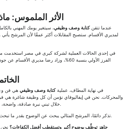
الأثر الملموس: ما
عندما تتقن
كتابة وصف وظيفي
، سيتغير يومك المهني بالك
لمديري الأقسام. ستصبح المقابلات أكثر عمقًا لأن المرشح يأتي 
في إحدى الحالات العملية لشركة كبرى في مصر استخدمت معايي
الفرز الأولي بنسبة 60%، وزاد رضا مديري ال
الخاتم
في نهاية المطاف، عملية
كتابة وصف وظيفي
هي فن وعلم
والمحركات. نحن في إيفاليوفاي نؤمن أن كل وظيفة شاغرة هي 
خلال تبني نبرة صادقة، واضحة، وداعمة، يمكنك تحويل رحلة التوظيف من عبء إلى تجربة ملهمة.
تذكر دائمًا، المرشح المثالي يبحث عن الوضوح بقدر ما تبحث أنت عنه. كن الدليل الذي يرشده نحو مكانه الصحيح في شركتك.
جاهز توظّف بوضوح أكبر وتستقطب أفضل الكفاءات؟
نحن ه