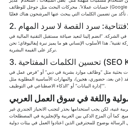
 من استخدام مسميات مبهمة مثل “بطل المبيعات”، استخدم “مدير
حسابات عملاء”. محركات البحث مثل جوجل للوظائف (Google for Jobs) تعتمد على الكلمات المفتاحية المباشرة. إذا كنت
الافتتاحية: سرد القصة لا سرد المهام
ه في الشركة. “انضم إلينا لنعيد صياغة مستقبل التقنية المالية في
نية”. هذا الأسلوب الإنساني هو ما يميز نبرة إيفاليوفاي؛ نحن
نركز على القيمة البشرية.
ية (SEO Keywords)
ت بحثية مثل “وظائف موارد بشرية في دبي” أو “فرص عمل في
د (عن بعد، حضوري، هجين)، والمهارات الأساسية المطلوبة مثل
“إدارة البيانات” أو “الذكاء الاصطناعي في التوظيف”.
لية واللغة في سوق العمل العربي
ربية غنية، لكن يجب استخدامها بحذر لتجنب الانحياز الجندري غير
. كما أن المزج الذكي بين العربية والإنجليزية في المصطلحات