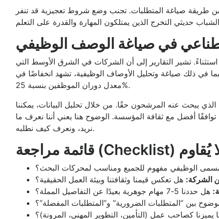
من طريقة صياغة المتطلبات. تجنب وضع شروط تعجيزية قد تنفر
اصطناعي في صياغة الوصف الوظيفي
 استثناءً. تشير التقارير إلى أن الشركات في الشرق الأوسط التي
ما في ذلك صياغة وتحليل الأوصاف الوظيفية، تشهد انخفاضًا في
معدل دوران الموظفين بنسبة 25%.
لذي يبحث عنه المرشحون حقًا. من خلال تحليل البيانات، يمكننا
توافقًا أفضل مع ثقافة المؤسسة. الوضوح هنا يعني أننا نعرف ما
نريد، ونعرف كيف نطلبه.
يفي لا يُقاوم
سمى الوظيفي مفهوم للجميع ومناسب لمحركات البحث؟
ن الشركة:
هل تعكس قيمنا وثقافتنا وبيئة العمل الحقيقية؟
:
هل حددنا 5-7 مهام جوهرية بعيدًا عن التفاصيل المملة؟
وضوح بين “المتطلبات الضرورية” و”المتطلبات المفضلة”؟
 يميزنا كصاحب عمل (التأمين، التطوير المهني، المرونة)؟