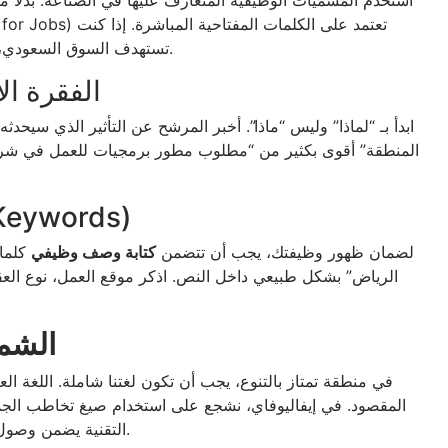
استخدم المسميات الوظيفية المتعارف عليها في الصناعة. بدلًا
تستهدف السوق السعودي، تأكد من تضمين الكلمات التي يبحث عنها المرشحون هناك فعليًا.
2. الفقرة 
ابدأ بـ “لماذا” وليس “ماذا”. أخبر المرشح عن التأثير الذي سيحدث
المنطقة” أقوى بكثير من “مطلوب مطور برمجيات للعمل في شركة تق
3. تحسين الكلمات المفتاح
لضمان ظهور وظيفتك، يجب أن تتضمن
كتابة وصف وظيفي
كلما
الرياض” بشكل طبيعي داخل النص. اذكر موقع العمل، نوع العق
الشمو
في منطقة تمتاز بالتنوع، يجب أن تكون لغتنا شاملة. اللغة الع
المقصود. في إيفاليوفاي، نشجع على استخدام صيغ تخاطب الجميع
التقنية يضمن وصول الرسالة بوضوح للمحترفين الذين اعتادوا العمل في بيئات دولية.