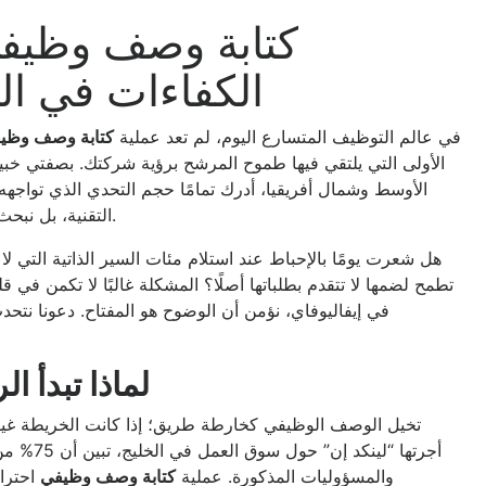
كتابة وصف وظيفي
الكفاءات في الش
في عالم التوظيف المتسارع اليوم، لم تعد عملية
كتابة وصف وظي
الأولى التي يلتقي فيها طموح المرشح برؤية شركتك. بصفتي خب
الأوسط وشمال أفريقيا، أدرك تمامًا حجم التحدي الذي تواج
التقنية، بل نبحث عن شريك يضيف لثقافة المؤسسة ويساهم في نموها المستدام.
هل شعرت يومًا بالإحباط عند استلام مئات السير الذاتية التي ل
تطمح لضمها لا تتقدم بطلباتها أصلًا؟ المشكلة غالبًا لا تكمن في
في إيفاليوفاي، نؤمن أن الوضوح هو المفتاح. دعونا نتحد
لماذا تبدأ 
تخيل الوصف الوظيفي كخارطة طريق؛ إذا كانت الخريطة غير
أجرتها “
والمسؤوليات المذكورة. عملية
كتابة وصف وظيفي
احترا