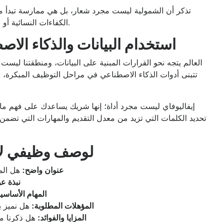
تذكر أن الشمولية ليست مجرد شعار، بل هي ممارسة تبدأ 
الكفاءات النسائية أو الشباب حديثي التخرج الذين يمتلكون المهارة والقدرة على التعلم.
استخدام البيانات والذكاء ال
العالم يتجه نحو القرارات المبنية على البيانات، ومنطقتنا ليست
تتبنى أدوات الذكاء الاصطناعي في مراحل التوظيف المبكرة، ب
إيفاليوفاي ليست مجرد أداة؛ إنها شريك يساعدك على فهم ما ا
تحديد الكلمات التي تزيد من معدل التقديم والمهارات التي تضمن 
قائمة مراجعة (Checklist) لوصف وظ
عنوان واضح:
هل الم
نبذة ع
المهام الأساسية
المؤهلات المطلوبة:
هل نميز ب
المزايا والفوائد:
هل ذكرنا ما