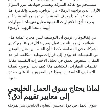
سينسجم مع ثقافة الشركة ويستمر فيها. هنا يبرز السؤال
الأزلي الذي يواجهه الزملاء في الرياض، ودبي، والقاهرة: هل
نبحث عن “ماذا يعرف المرشح” أم “من هو المرشح”؟ أو
بصيغة أدق:
الاختبارات النفسية مقابل تقييمات المهارات
،
أيهما يمنحنا الرؤية الأوضح؟
في إيفاليوفاي، نؤمن أن التوظيف ليس مجرد عملية ملء
شواغر، بل هو بناء مستقبل. ومن خلال تجربتنا مع كبرى
الشركات في المنطقة، لاحظنا أن الخلط بين هذين النوعين
من التقييمات قد يؤدي إلى قرارات توظيف مكلفة. في هذا
المقال، سنغوص بعمق في تحليل الاختبارات النفسية مقابل
تقييمات المهارات، لنكتشف معًا كيف نعيد الوضوح لعملية
التوظيف الخاصة بك، بعيدًا عن الضجيج وبناءً على حقائق
مثبتة.
لماذا يحتاج سوق العمل الخليجي
إلى معايير تقييم أدق؟
سوق العمل في دول مجلس التعاون الخليجي يمر بمرحلة