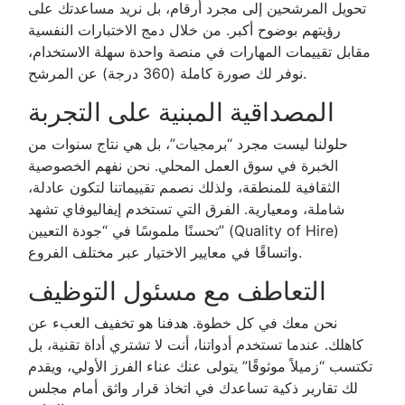
تحويل المرشحين إلى مجرد أرقام، بل نريد مساعدتك على
رؤيتهم بوضوح أكبر. من خلال دمج الاختبارات النفسية
مقابل تقييمات المهارات في منصة واحدة سهلة الاستخدام،
نوفر لك صورة كاملة (360 درجة) عن المرشح.
المصداقية المبنية على التجربة
حلولنا ليست مجرد “برمجيات”، بل هي نتاج سنوات من
الخبرة في سوق العمل المحلي. نحن نفهم الخصوصية
الثقافية للمنطقة، ولذلك نصمم تقييماتنا لتكون عادلة،
شاملة، ومعيارية. الفرق التي تستخدم إيفاليوفاي تشهد
تحسنًا ملموسًا في “جودة التعيين” (Quality of Hire)
واتساقًا في معايير الاختيار عبر مختلف الفروع.
التعاطف مع مسئول التوظيف
نحن معك في كل خطوة. هدفنا هو تخفيف العبء عن
كاهلك. عندما تستخدم أدواتنا، أنت لا تشتري أداة تقنية، بل
تكتسب “زميلاً موثوقًا” يتولى عنك عناء الفرز الأولي، ويقدم
لك تقارير ذكية تساعدك في اتخاذ قرار واثق أمام مجلس