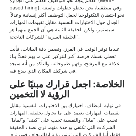
العالم يتجه نحو التوظيف القائم على الجدارة (Merit-
based hiring). وفي منطقتنا، نحن نخطو خطوات واسعة
نحو احتضان التكنولوجيا لجعل التوظيف أكثر إنسانية وعدلاً.
الجدل حول الاختبارات النفسية مقابل تقييمات المهارات
سيستمر، ولكن الحقيقة الثابتة هي أن الجمع بينهما هو
“الخلطة السرية” للشركات الناجحة.
عندما توفر الوقت في الفرز، وتضمن دقة البيانات، فأنت
تعطي نفسك فرصة أكبر للتركيز على ما يهم فعلاً: بناء
علاقة مع المرشح، وفهم طموحاته، والتأكد من أنه سيجد
في شركتك المكان الذي يبدع فيه.
الخلاصة: اجعل قرارك مبنيًا على
الرؤية لا التخمين
في نهاية المطاف، اختيارك بين الاختبارات النفسية مقابل
تقييمات المهارات يعتمد على ما تحاول تحقيقه. المهارات
تجيب على “ماذا”، والنفسية تجيب على “كيف” و”لماذا”.
الشركات التي تكتفي بواحدة منهما ترى نصف الحقيقة
فقط، أما الشركات التي تتبنى رؤية إيفاليوفاي، فهي ترى