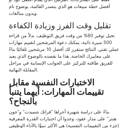
أفضل خطة مبيعات هو الذي يتصدر القائمة، بوضوح تام
وبدون مبالغات.
تقليل وقت الفرز وزيادة الكفاءة
تخيل توفير 60% من وقت فريق التوظيف. بدلاً من قراءة
500 سيرة ذاتية، يمكنك دعوة المرشحين لتقييم مهارات
عملي تقني. النتائج ستفرز لك أفضل 10 مرشحين تلقائيًا بناءً
على معاييرك الخاصة. هذا ما نقصده بالوضوح الذي يعيد
للفريق طاقته للتركيز على الجوانب الإنسانية في مراحل
المقابلة النهائية.
الاختبارات النفسية مقابل
تقييمات المهارات: أيهما يتنبأ
بالنجاح؟
بناءً على دراسة شهيرة أجراها “فرانك شميدت” و”جون
هنتر” على مدار عقود، وجدوا أن اختبارات القدرة المعرفية
(جزء من التقييمات النفسية) هي الأكثر تنبؤًا بالأداء الوظيفي