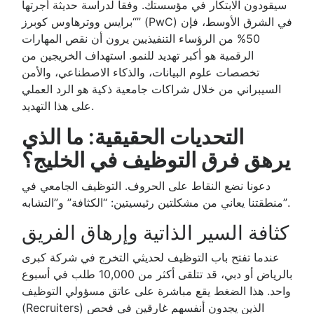
سيقودون الابتكار في مؤسستك. وفقاً لدراسة حديثة أجرتها
“برايس ووترهاوس كوبرز” (PwC) في الشرق الأوسط، فإن
50% من الرؤساء التنفيذيين يرون أن نقص المهارات
الرقمية هو أكبر تهديد للنمو. استهداف الخريجين من
تخصصات علوم البيانات، والذكاء الاصطناعي، والأمن
السيبراني من خلال شراكات جامعية ذكية هو الرد العملي
على هذا التهديد.
التحديات الحقيقية: ما الذي
يرهق فرق التوظيف في الخليج؟
دعونا نضع النقاط على الحروف. التوظيف الجامعي في
منطقتنا يعاني من مشكلتين رئيسيتين: “الكثافة” و”التشابه”.
كثافة السير الذاتية وإرهاق الفريق
عندما تفتح باب التوظيف لحديثي التخرج في شركة كبرى
بالرياض أو دبي، قد تتلقى أكثر من 10,000 طلب في أسبوع
واحد. هذا الضغط يقع مباشرة على عاتق مسؤولي التوظيف
(Recruiters) الذين يجدون أنفسهم غارقين في فحص