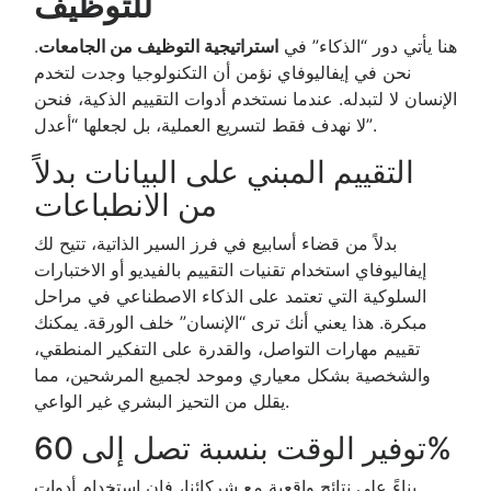
للتوظيف
هنا يأتي دور “الذكاء” في
استراتيجية التوظيف من الجامعات
.
نحن في إيفاليوفاي نؤمن أن التكنولوجيا وجدت لتخدم
الإنسان لا لتبدله. عندما نستخدم أدوات التقييم الذكية، فنحن
لا نهدف فقط لتسريع العملية، بل لجعلها “أعدل”.
التقييم المبني على البيانات بدلاً
من الانطباعات
بدلاً من قضاء أسابيع في فرز السير الذاتية، تتيح لك
إيفاليوفاي استخدام تقنيات التقييم بالفيديو أو الاختبارات
السلوكية التي تعتمد على الذكاء الاصطناعي في مراحل
مبكرة. هذا يعني أنك ترى “الإنسان” خلف الورقة. يمكنك
تقييم مهارات التواصل، والقدرة على التفكير المنطقي،
والشخصية بشكل معياري وموحد لجميع المرشحين، مما
يقلل من التحيز البشري غير الواعي.
توفير الوقت بنسبة تصل إلى 60%
بناءً على نتائج واقعية مع شركائنا، فإن استخدام أدوات