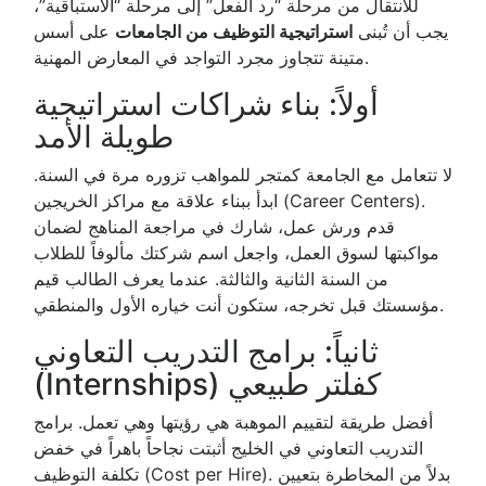
للانتقال من مرحلة “رد الفعل” إلى مرحلة “الاستباقية”،
يجب أن تُبنى
استراتيجية التوظيف من الجامعات
على أسس
متينة تتجاوز مجرد التواجد في المعارض المهنية.
أولاً: بناء شراكات استراتيجية
طويلة الأمد
لا تتعامل مع الجامعة كمتجر للمواهب تزوره مرة في السنة.
ابدأ ببناء علاقة مع مراكز الخريجين (Career Centers).
قدم ورش عمل، شارك في مراجعة المناهج لضمان
مواكبتها لسوق العمل، واجعل اسم شركتك مألوفاً للطلاب
من السنة الثانية والثالثة. عندما يعرف الطالب قيم
مؤسستك قبل تخرجه، ستكون أنت خياره الأول والمنطقي.
ثانياً: برامج التدريب التعاوني
(Internships) كفلتر طبيعي
أفضل طريقة لتقييم الموهبة هي رؤيتها وهي تعمل. برامج
التدريب التعاوني في الخليج أثبتت نجاحاً باهراً في خفض
تكلفة التوظيف (Cost per Hire). بدلاً من المخاطرة بتعيين