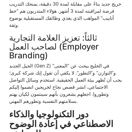
خريج جديد بناءً على مقابلة لمدة 30 دقيقة، يمنحك التدريب
فرصة لمراقبته لمدة 3 أشهر. هؤلاء المتدربون هم “خط
أنابيب” المواهب الذي يغذي وظائفك المستقبلية بوضوح
وثقة.
ثالثاً: تعزيز العلامة التجارية
لصاحب العمل (Employer
Branding)
الجيل الجديد (Gen Z) في الخليج يبحث عن “المعنى”
و”التوازن” و”التطور”. لا يكفي أن تقول إنك شركة كبرى؛
يجب أن تُظهر بيئة العمل الحقيقية. استخدم وسائل التواصل
الاجتماعي، انشر قصص نجاح لخريجين انضموا إليكم
وتطوروا. اجعلهم يشعرون بأنهم سينتمون لكيان يهتم
بسلامتهم النفسية وتطورهم المهني.
دور التكنولوجيا والذكاء
الاصطناعي في إعادة الوضوح