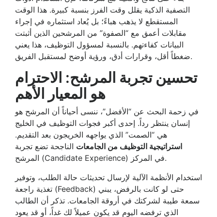
التصفية الذكية يقلل وقت الفرز بنسبة كبيرة. هذا الوقت
المستقطع لا يذهب هباءً؛ بل يُعاد استثماره في إجراء
مقابلات أعمق مع “الصفوة” من المرشحين الذين أثبتت
البيانات كفاءتهم. بالنسبة لمسؤول التوظيف، هذا يعني
ضغطاً أقل، وقرارات أدق، ورؤية أوضح لمستقبل الفريق.
تحسين تجربة المرشح: الاحترام
هو المعيار الأهم
في زحمة البحث عن “الأفضل”، ننسى أحياناً أن المرشح هو
إنسان ينتظر رداً. إحدى أكبر فجوات التوظيف في الخليج
هي “الصمت” الذي يواجهه الخريجون بعد التقديم.
استراتيجية التوظيف من الجامعات
الناجحة تضع تجربة
المرشح (Candidate Experience) في المركز.
استخدام الأنظمة الآلية لإرسال تحديثات حالة الطلب، وتوفير
تغذية راجعة (Feedback) حتى لو كانت بالرفض، يبني
سمعة طيبة لشركتك في أروقة الجامعات. تذكر أن الطالب
الذي ترفضه اليوم قد يكون عميلاً لك غداً، أو قد يعود