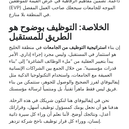
داعمة. تضمين مفاهيم الرفاهية في عرض القيمة للموظفين
(EVP) الموجه للجامعات سيجعلك صاحب العمل المفضل
في المنطقة بلا منازع.
الخلاصة: التوظيف بوضوح هو
الطريق للمستقبل
إن بناء
استراتيجية التوظيف من الجامعات
في منطقة الخليج
هو استثمار في المستقبل، وليس مجرد إجراء إداري. الأمر
يبدأ بتغيير العقلية من “ملء الوظائف الشاغرة” إلى “بناء
قدرات مؤسسية”. من خلال الجمع بين الشراكات الإنسانية
العميقة مع الجامعات، واستخدام التكنولوجيا الذكية مثل
إيفاليوفاي لفرز الضجيج والوصول للجوهر، ستتمكن من بناء
فريق ليس فقط ماهراً تقنياً، بل ومنتمياً لرسالة مؤسستك.
نحن في إيفاليوفاي هنا لنكون شريكك في هذه الرحلة.
هدفنا هو أن نجعل يومك كمسؤول توظيف أسهل، وقراراتك
أعدل، ونتائجك أوضح. لأننا نعلم أن وراء كل سيرة ذاتية
إنسان، ووراء كل قرار توظيف ناجح شركة تزدهر.